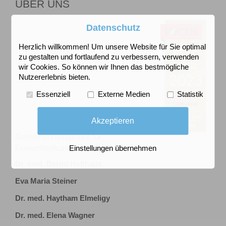
ÜBER UNS
Datenschutz
Herzlich willkommen! Um unsere Website für Sie optimal
zu gestalten und fortlaufend zu verbessern, verwenden
wir Cookies. So können wir Ihnen das bestmögliche
Nutzererlebnis bieten.
Essenziell
Externe Medien
Statistik
Akzeptieren
Gemeinschaftspraxis für
Frauenheilkunde und Geburtshilfe
Einstellungen übernehmen
Dr. med. Bernd Holthaus
Eva Maria Steiner
Dr. med. Haytham Elmeligy
Dr. med. Elena Wagner