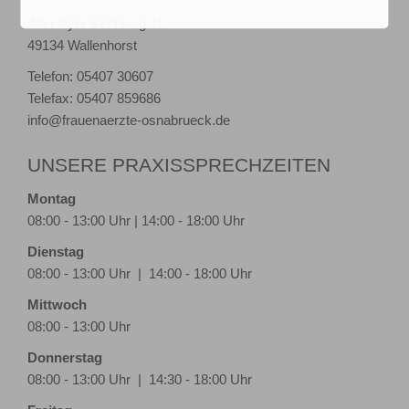
Alter Pyer Kirchweg 11
49134 Wallenhorst
Telefon: 05407 30607
Telefax: 05407 859686
info@frauenaerzte-osnabrueck.de
UNSERE PRAXISSPRECHZEITEN
Montag
08:00 - 13:00 Uhr | 14:00 - 18:00 Uhr
Dienstag
08:00 - 13:00 Uhr | 14:00 - 18:00 Uhr
Mittwoch
08:00 - 13:00 Uhr
Donnerstag
08:00 - 13:00 Uhr | 14:30 - 18:00 Uhr