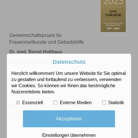
Gemeinschaftspraxis für
Frauenheilkunde und Geburtshilfe
Dr. med. Bernd Holthaus
Datenschutz
Eva Maria Steiner
Dr. med. Haytham Elmeligy
Herzlich willkommen! Um unsere Website für Sie optimal
zu gestalten und fortlaufend zu verbessern, verwenden
Dr. med. Elena Wagner
wir Cookies. So können wir Ihnen das bestmögliche
Nutzererlebnis bieten.
Silvana Woelk
Essenziell
Externe Medien
Statistik
Anke Kappes
Christiane Rump
Akzeptieren
Einstellungen übernehmen